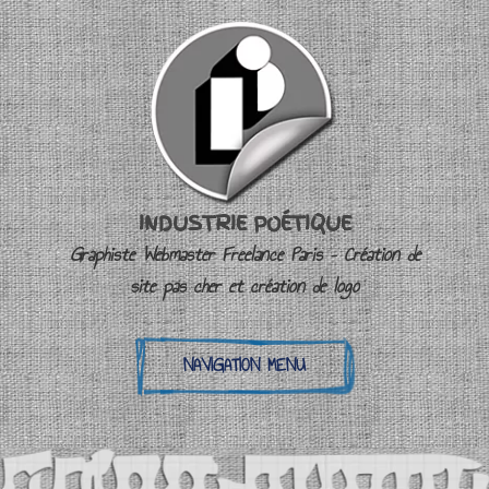
INDUSTRIE POÉTIQUE
Graphiste Webmaster Freelance Paris – Création de
site pas cher et création de logo
NAVIGATION MENU