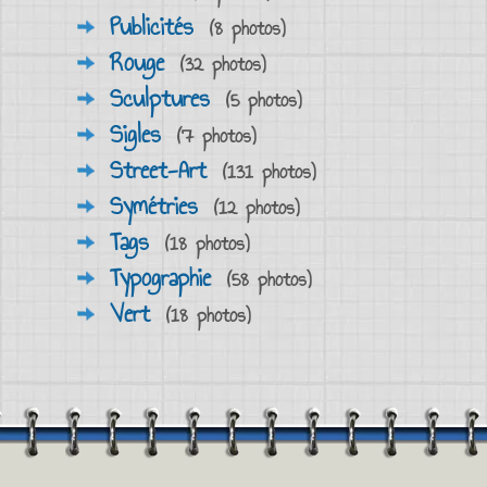
Publicités
(8 photos)
Rouge
(32 photos)
Sculptures
(5 photos)
Sigles
(7 photos)
Street-Art
(131 photos)
Symétries
(12 photos)
Tags
(18 photos)
Typographie
(58 photos)
Vert
(18 photos)