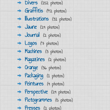
Divers
(152 photos)
Graffitis
(42 photos)
Illustrations
(31 photos)
Jaune
(29 photos)
Journal
(2 photos)
Logos
(7 photos)
Machines
(3 photos)
Magazines
(2 photos)
Orange
(36 photos)
Packaging
(1 photos)
Peintures
(9 photos)
Perspective
(29 photos)
Pictogrammes
(5 photos)
Presses
(2 photos)