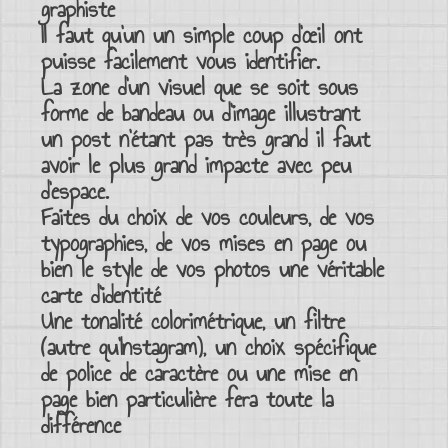
graphiste
Il faut qu’un un simple coup d’œil ont
puisse facilement vous identifier.
La zone d’un visuel que se soit sous
forme de
bandeau
ou d’image illustrant
un post n’étant pas très grand il faut
avoir le plus grand impacte avec peu
d’espace.
Faites du choix de vos
couleurs
, de vos
typographies
, de vos
mises en page
ou
bien le
style de vos photos
une véritable
carte d’identité
Une
tonalité colorimétrique
, un
filtre
(autre qu’Instagram), un choix spécifique
de
police de caractère
ou une mise en
page bien particulière fera toute la
différence