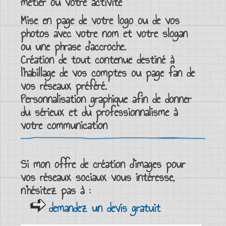
métier ou votre activité
Mise en page de votre
logo
ou de vos
photos
avec votre nom et votre
slogan
ou une
phrase d’accroche
.
Création de tout contenue destiné à
l’
habillage de vos comptes
ou page fan de
vos réseaux préféré.
Personnalisation graphique
afin de donner
du sérieux et du
professionnalisme
à
votre
communication
Si mon offre de création d’
images pour
vos réseaux sociaux
vous intéresse,
n’hésitez pas à :
demandez un devis gratuit