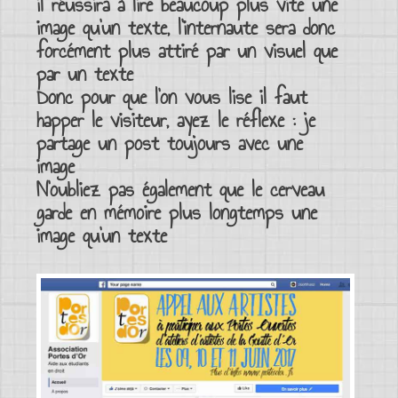
il réussira à lire beaucoup plus vite une
image qu’un texte, l’internaute sera donc
forcément plus
attiré par un visuel
que
par un texte
Donc pour que l’on vous lise il faut
happer le visiteur
, ayez le réflexe : je
partage un post
toujours avec une
image
N’oubliez pas également que le cerveau
garde en mémoire plus longtemps une
image qu’un texte