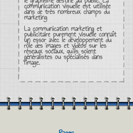
le graphisme destiné au public. La
communication visuelle est utilisée
dans de très nombreux champs du
marketing
La communication marketing et
publicitaire purement visuelle connaît
un essor avec le développement du
rôle des images et vidéos sur les
réseaux sociaux, qu’ils soient
généralistes ou spécialisés dans
l’image.
Pages