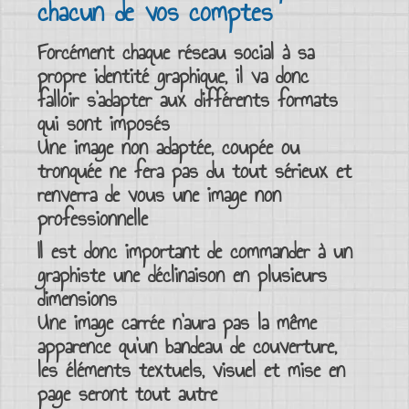
chacun de vos comptes
Forcément chaque
réseau social
à sa
propre
identité graphique
, il va donc
falloir s’adapter aux différents formats
qui sont imposés
Une image non adaptée, coupée ou
tronquée ne fera pas du tout sérieux et
renverra de vous une image non
professionnelle
Il est donc important de
commander à un
graphiste
une
déclinaison en plusieurs
dimensions
Une
image carrée
n’aura pas la même
apparence qu’un
bandeau de couverture
,
les
éléments textuels
, visuel et mise en
page seront tout autre