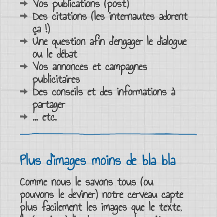
Vos
publications
(post)
Des
citations
(les internautes adorent
ça !)
Une
question
afin d’engager
le dialogue
ou le débat
Vos
annonces
et
campagnes
publicitaires
Des
conseils
et des
informations à
partager
… etc.
Plus d’images moins de bla bla
Comme nous le savons tous (ou
pouvons le deviner) notre cerveau capte
plus facilement les images que le texte,