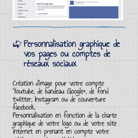
Personnalisation graphique de
vos pages ou comptes de
réseaux sociaux
Création d’image
pour votre
compte
Youtube
, de
bandeau Google+
, de
fond
twitter
,
Instagram
ou de
couverture
facebook
.
Personnalisation en fonction de la
charte
graphique
de votre
logo
ou de votre
site
internet
en prenant en compte votre