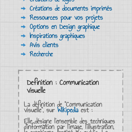
Créations de documents imprimés
Ressources pour vos projets
Options en Design graphique
Inspirations graphiques
Avis clients
Recherche
Definition : Communication
visuelle
La définition de "
Communication
visuelle
", sur
Wikipedia
est :
Elle désigne l'ensemble des techniques
d'information par l'image, l'illustration,