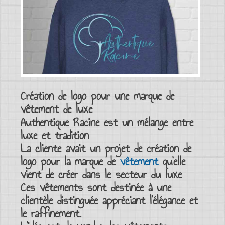
Création de logo pour une marque de
vêtement de luxe
Authentique Racine est un mélange entre
luxe
et tradition
La cliente avait un
projet de création de
logo pour la marque de
vêtement
qu’elle
vient de créer dans le
secteur du luxe
Ces
vêtements
sont destinée à une
clientèle distinguée
appréciant l’
élégance
et
le
raffinement
.