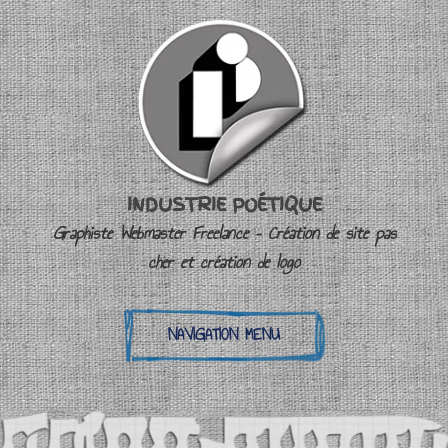
INDUSTRIE POÉTIQUE
Graphiste Webmaster Freelance – Création de site pas
cher et création de logo
NAVIGATION MENU