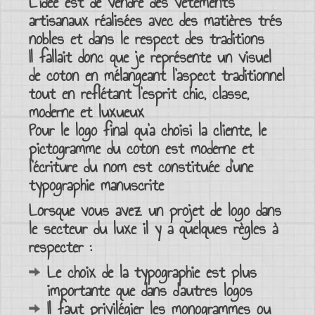
L’idée est de vendre des
vêtements
artisanaux réalisées avec des
matières trés
nobles
et dans le respect des traditions
Il fallait donc que je représente un
visuel
de coton en mélangeant l’aspect traditionnel
tout en reflétant l’
esprit chic
,
classe
,
moderne
et
luxueux
Pour le
logo
final qu’a choisi la cliente, le
pictogramme
du coton est moderne et
l’écriture du nom est constituée d’une
typographie manuscrite
Lorsque vous avez un
projet de logo dans
le secteur du luxe
il y a quelques règles à
respecter :
Le choix de la
typographie
est plus
importante que dans d’autres
logos
Il faut privilégier les
monogrammes
ou