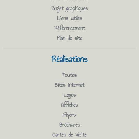
Projet graphiques
Liens utiles
Référencement
Plan de site
Réalisations
Toutes
Sites internet
Logos
Affiches
Flyers
Brochures
Cartes de visite