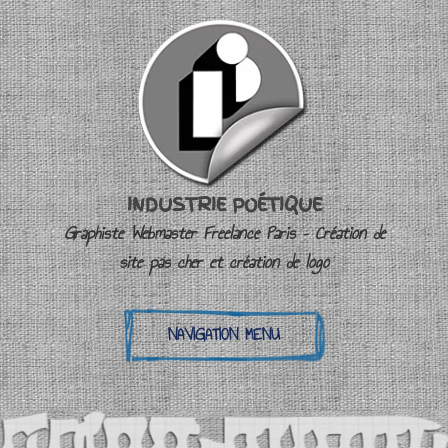
INDUSTRIE POÉTIQUE
Graphiste Webmaster Freelance Paris – Création de
site pas cher et création de logo
NAVIGATION MENU