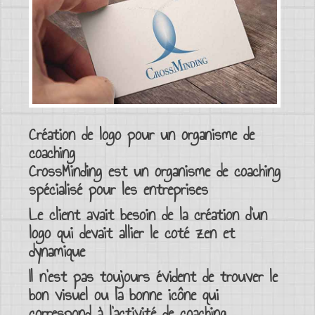
Création de logo pour un organisme de
coaching
CrossMinding est un
organisme de coaching
spécialisé pour les entreprises
Le client avait besoin de la
création d’un
logo
qui devait allier le coté zen et
dynamique
Il n’est pas toujours évident de trouver le
bon
visuel
ou la bonne
icône
qui
correspond à l’activité de
coaching