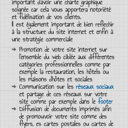
important d’avoir une
charte graphique
soignée
car cela vous apportera notoriété
et fidélisation de vos clients.
Il est également important de bien reflechir
à la
structure du site internet
et enfin à
une
stratégie commerciale
Promotion de votre
site internet
sur
l’ensemble du
web
ciblée aux différentes
catégories professionnelles comme par
exemple la
restauration
, les
hôtels
ou
les
maisons d’hôtes
et sociales
Communication sur les
réseaux sociaux
et partage de ces réseaux sur votre
site comme par exemple dans le
footer
Diffusion de documents imprimés afin
de promouvoir votre site comme des
flyers, es cartes postales ou cartes de