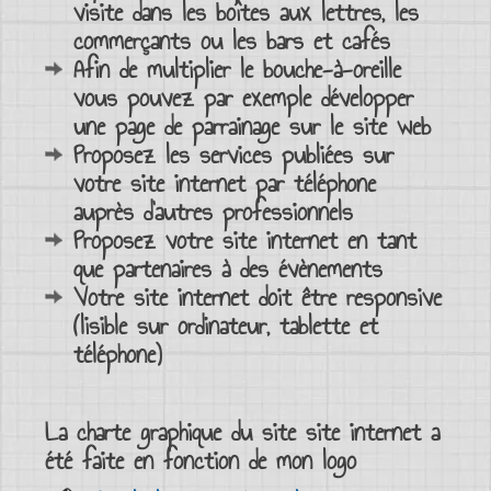
visite dans les boîtes aux lettres, les
commerçants ou les
bars
et
cafés
Afin de multiplier le bouche-à-oreille
vous pouvez par exemple développer
une page de
parrainage sur le site web
Proposez les
services publiées sur
votre site internet
par téléphone
auprès d’autres professionnels
Proposez votre
site internet
en tant
que partenaires à des évènements
Votre
site internet doit être responsive
(lisible sur ordinateur, tablette et
téléphone)
La
charte graphique
du site site internet a
été faite en fonction de mon
logo