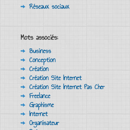
Réseaux sociaux
Mots associés:
Business
Conception
Création
Création Site Internet
Création Site Internet Pas Cher
Freelance
Graphisme
Internet
Organisateur