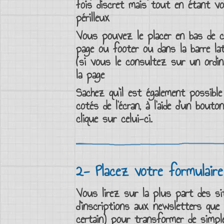
fois discret mais tout en étant vo
périlleux
Vous pouvez le placer en bas de ch
page
ou
footer
ou dans la
barre lat
(si vous le consultez sur un ordina
la page
Sachez qu’il est également possible
cotés de l’écran, à l’aide d’un bout
clique sur celui-ci.
2- Placez votre formulair
Vous lirez sur la plus part des
sit
d’inscriptions aux newsletters
que c
certain) pour transformer de
simpl