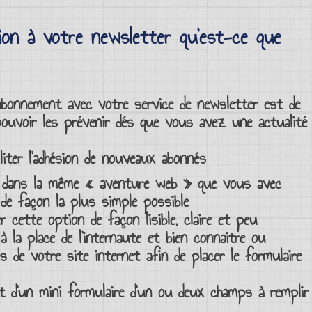
tion à votre newsletter qu’est-ce que
’abonnement avec votre service de newsletter
est de
pouvoir les prévenir dés que vous avez une
actualité
ter l’
adhésion
de
nouveaux abonnés
dans la même « aventure
web
» que vous avec
 de façon la plus simple possible
r cette option de façon lisible, claire et peu
 la place de l’
internaute
et bien connaitre ou
s de votre site internet
afin de placer le
formulaire
it d’un
mini formulaire
d’un ou deux
champs à remplir