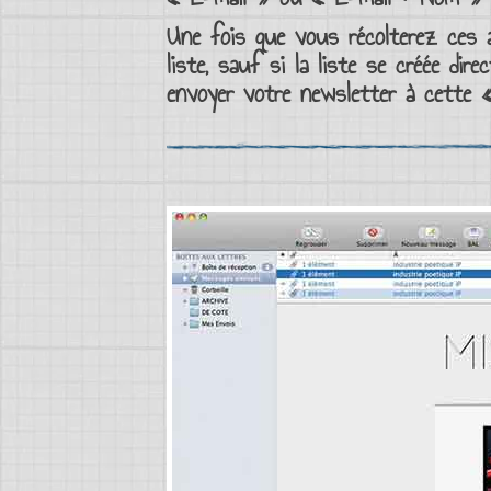
Une fois que vous récolterez ces
liste
, sauf si la
liste
se créée dire
envoyer votre newsletter
à cette