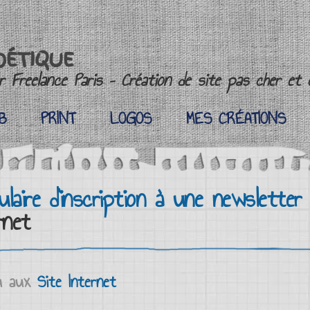
OÉTIQUE
 Freelance Paris – Création de site pas cher et c
B
PRINT
LOGOS
MES CRÉATIONS
B
PRINT
LOGOS
MES CRÉATIONS
laire d'inscription à une newsletter
rnet
 aux
Site Internet