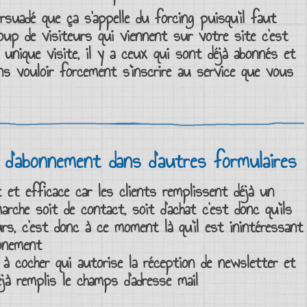
rsuadé que ça s’appelle du forcing puisqu’il faut
coup de
visiteurs
qui viennent sur votre
site
c’est
r
unique visite
, il y a ceux qui sont déjà
abonnés
et
ans vouloir forcement
s’inscrire au service
que vous
 d’abonnement dans d’autres formulaires
 et efficace car les
clients
remplissent déjà un
rche soit de contact, soit d’achat c’est donc qu’ils
rs, c’est donc à ce moment là qu’il est inintéressant
bonement
 à cocher
qui autorise la
réception de
newsletter
et
éjà remplis le
champs d’adresse mail