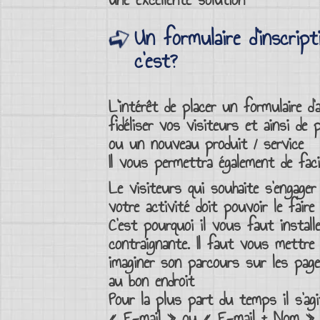
Un formulaire d’inscrip
c’est?
L’intérêt de placer un
formulaire d
fidéliser vos visiteurs
et ainsi de 
ou un
nouveau produit
/ service
Il vous permettra également de facili
Le visiteurs qui souhaite
s’engager
votre activité doit pouvoir le faire
C’est pourquoi il vous faut installe
contraignante. Il faut vous mettre à
imaginer son parcours sur les
page
au bon endroit
Pour la plus part du temps il s’ag
«
E-mail
» ou « E-mail + Nom »