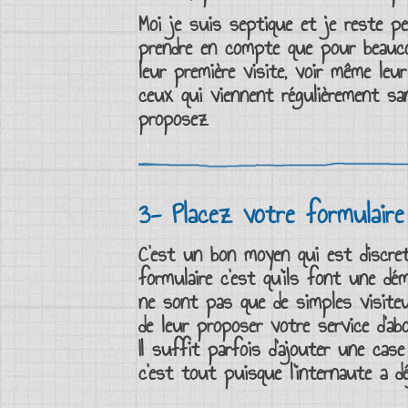
Moi je suis septique et je reste pe
prendre en compte que pour beau
leur première
visite
, voir même leu
ceux qui viennent régulièrement s
proposez
3- Placez votre formulaire
C’est un bon moyen qui est discret
formulaire
c’est qu’ils font une déma
ne sont pas que de simples visiteu
de leur proposer votre
service d’a
Il suffit parfois d’ajouter une
case
c’est tout puisque l’internaute a d