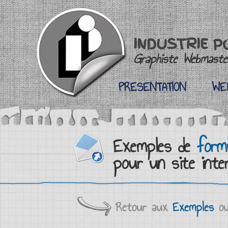
INDUSTRIE P
Graphiste Webmaster
PRESENTATION
WE
PRESENTATION
WE
Exemples de
formu
pour un site inte
Retour aux
Exemples
ou