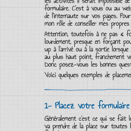
les activités il serait impossible d
formulaire
. C’est à vous ou au
web
de l’internaute sur vos pages. Po
mon rôle de conseiller mes propre
Attention, toutefois à ne pas « f
lourdement, presque en forçant pour
up à l’arrivé ou à la sortie lorsque
au plus haut point, franchement 
Donc posez-vous les bonnes
ques
Voici quelques exemples de
placeme
1- Placez votre formulair
Généralement c’est ce qui se fait
va prendre de la place sur toutes