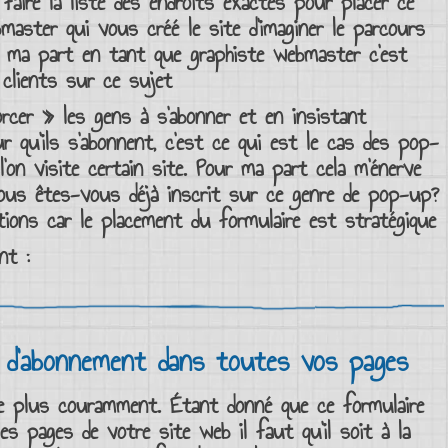
e faire la liste des endroits exactes pour placer ce
master
qui vous créé le site d’imaginer le parcours
ur ma part en tant que
graphiste
webmaster
c’est
s
clients
sur ce sujet
orcer » les gens à
s’abonner
et en insistant
 qu’ils s’abonnent, c’est ce qui est le cas des pop-
 l’on visite certain site. Pour ma part cela m’énerve
vous êtes-vous déjà
inscrit
sur ce genre de pop-up?
tions
car
le placement du formulaire est stratégique
nt
:
e d’abonnement dans toutes vos pages
 le plus couramment. Étant donné que ce
formulaire
 les pages de votre
site web
il faut qu’il soit à la