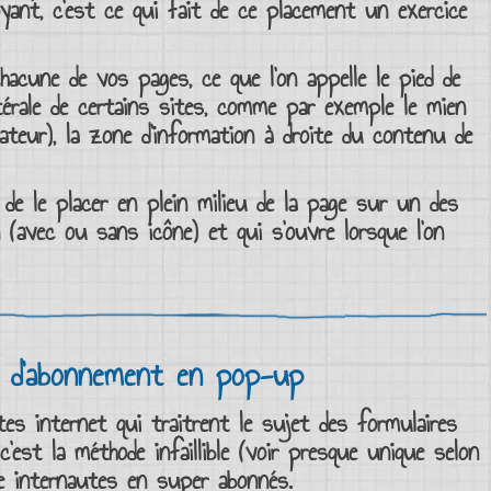
yant, c’est ce qui fait de ce placement un exercice
acune de vos pages, ce que l’on appelle le
pied de
érale
de certains
sites
, comme par exemple le mien
teur), la zone d’information à droite du contenu de
 de le placer en plein milieu de la page sur un des
on (avec ou sans icône) et qui s’ouvre lorsque l’on
e d’abonnement en pop-up
es internet
qui traitrent le sujet des
formulaires
’est la méthode infaillible (voir presque unique selon
e internautes
en
super abonnés
.