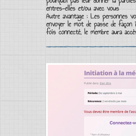
pourquoi pas leur donner la paroles
entres-elles et/ou avec vous
Autre avantage : Les personnes 
envoyer le
mot de passe
de façon i
fois
connecté
, le
membre
aura
accè