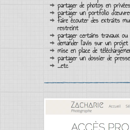
partager de photos en privée
partager un portfolio d’œuvre
faire écouter des extraits m
restreint
partager certains travaux ou 
demander l’avis sur un projet
mise en place de téléchargem
partager un dossier de presse
…etc