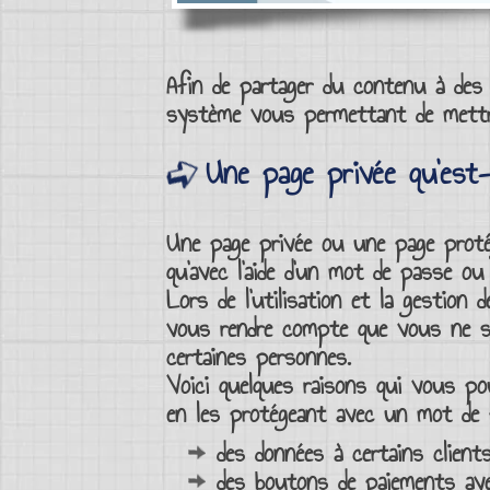
Afin de
partager du contenu
à des i
système vous permettant de mett
Une page privée qu’est-
Une
page privée
ou une
page prot
qu’avec l’aide d’un
mot de passe
ou 
Lors de l’utilisation et la
gestion d
vous rendre compte que vous ne 
certaines personnes
.
Voici quelques raisons qui vous p
en les
protégeant avec un mot de
des données à certains client
des boutons de paiements avec