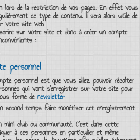
n lors de la
restriction de vos pages
. En effet vous
lièrement ce type de contenu. Il sera alors utile de
r votre
site web
nscrire
sur votre site et donc à
créer un compte
nconvénients :
te personnel
mpte personnel
est que vous allez pouvoir récolter
ersonnes qui vont
s’enregistrer sur votre site
pour
 sous forme de
newsletter
un second temps faire monétiser cet
enregistrement
un mini club ou
communauté
. C’est dans cette
quer à ces personnes en particulier et même