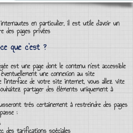
nternautes en particulier, il est utile d’avoir un
re des
pages privées
ce que c’est ?
égée
est une page dont le contenu n’est
accessible
éventuellement une
connexion au site
e l’interface de votre site internet
, vous allez vite
souhaitez
partager des éléments
uniquement à
ousseront trés certainement à
restreindre des pages
 passe
:
s
 des tarifications spéciales