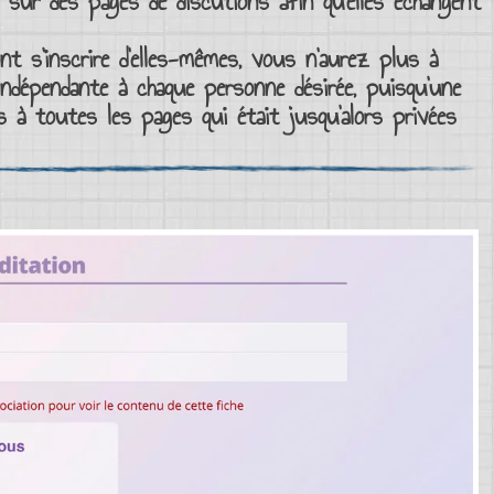
 sur des pages de discutions afin qu’elles échangent
vont
s’inscrire
d’elles-mêmes, vous n’aurez plus à
ndépendante à chaque personne désirée, puisqu’une
s
à toutes les pages qui était jusqu’alors
privées