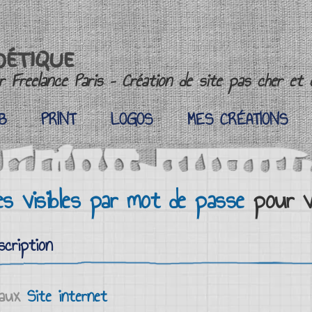
OÉTIQUE
 Freelance Paris – Création de site pas cher et c
B
PRINT
LOGOS
MES CRÉATIONS
B
PRINT
LOGOS
MES CRÉATIONS
́es visibles par mot de passe
pour v
cription
aux
Site internet