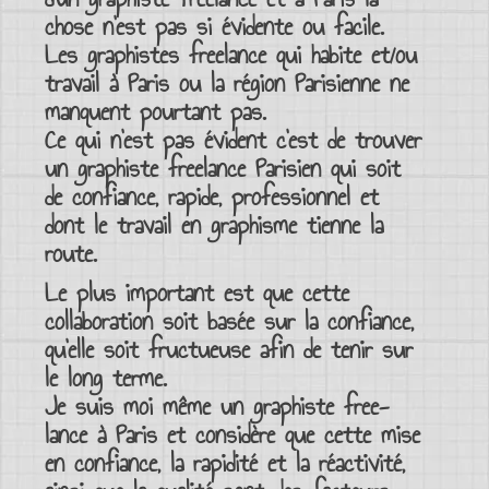
chose n’est pas si évidente ou facile.
Les
graphistes freelance
qui habite et/ou
travail à Paris
ou la
région Parisienne
ne
manquent pourtant pas.
Ce qui n’est pas évident c’est de trouver
un
graphiste freelance Parisien
qui soit
de
confiance, rapide, professionnel
et
dont le travail en
graphisme
tienne la
route.
Le plus important est que cette
collaboration soit basée sur la confiance,
qu’elle soit fructueuse afin de tenir sur
le long terme.
Je suis moi même un
graphiste free-
lance à Paris
et considère que cette mise
en confiance, la rapidité et la réactivité,