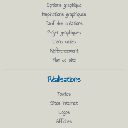
Options graphique
Inspirations graphiques
Tarif des créations
Projet graphiques
Liens utiles
Référencement
Plan de site
Réalisations
Toutes
Sites internet
Logos
Affiches