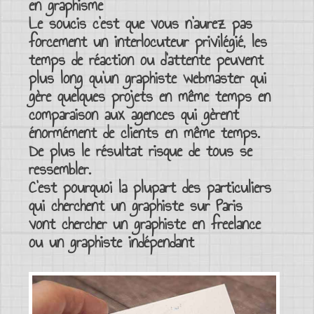
en graphisme
Le soucis c’est que vous n’aurez pas
forcement un interlocuteur privilégié, les
temps de réaction ou d’attente peuvent
plus long qu’un
graphiste webmaster
qui
gère quelques
projets
en même temps en
comparaison aux
agences
qui gèrent
énormément de clients en même temps.
De plus le résultat risque de tous se
ressembler.
C’est pourquoi la plupart des particuliers
qui cherchent un
graphiste sur Paris
vont chercher un
graphiste en freelance
ou un
graphiste indépendant