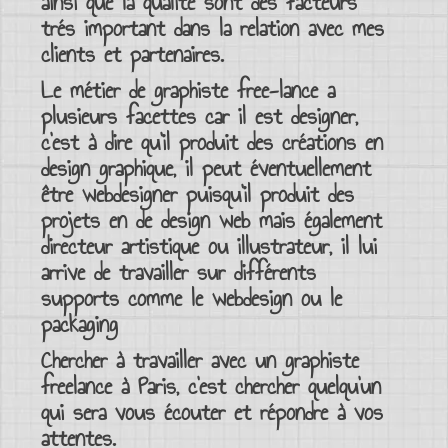
ainsi que la qualité sont des facteurs
trés important dans la relation avec mes
clients et partenaires.
Le
métier de graphiste free-lance
a
plusieurs facettes car il est designer,
c’est à dire qu’il produit des créations en
design graphique, il peut éventuellement
être webdesigner puisqu’il produit des
projets en de design web mais également
directeur artistique ou illustrateur, il lui
arrive de travailler sur différents
supports comme le webdesign ou le
packaging
Chercher à travailler avec un
graphiste
freelance à Paris
, c’est chercher quelqu’un
qui sera vous écouter et répondre à vos
attentes.