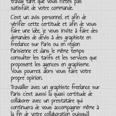
travail tant que vous n’êtes pas
satisfait de votre commande.
C’est un avis personnel, et afin de
vérifier cette certitude et afin de vous
faire une idée, je vous invite à faire des
demandes de devis à des
graphiste en
freelance sur Paris
ou en
région
Parisienne
et dans le même temps
consulter les tarifs et les services que
proposent les
agences en graphisme
.
Vous pourrez alors vous faire votre
propre opinion.
Travailler avec un
graphiste freelance sur
Paris
c’est aussi la quasi certitude de
collaborer avec un prestataire qui
continuera de vous accompagner même à
la fin de votre collaboration puisqu’il