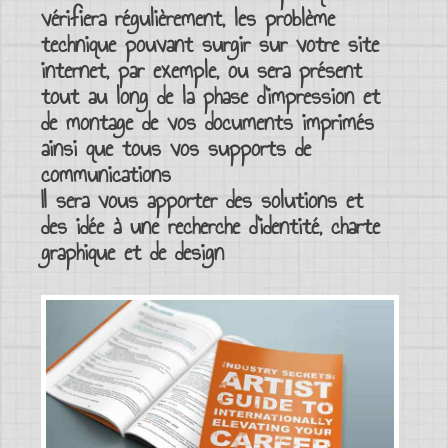
vérifiera régulièrement, les problème
technique pouvant surgir sur votre
site
internet,
par exemple, ou sera présent
tout au long de la phase d’impression et
de montage de vos
documents imprimés
ainsi que tous vos
supports de
communications
Il sera vous apporter des solutions et
des idée à une recherche d’
identité
, charte
graphique et de design