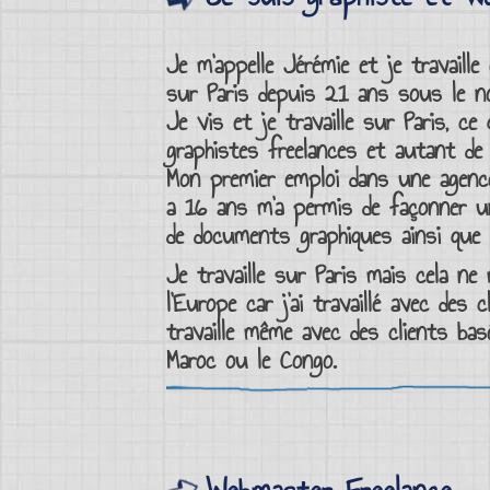
Je m’appelle Jérémie et je travaill
sur Paris
depuis 21 ans sous le nom
Je vis et
je travaille sur Paris
, ce
graphistes freelances
et autant de
Mon premier emploi dans une
agenc
a 16 ans m’a permis de façonner un
de documents graphiques
ainsi que
Je travaille sur
Paris
mais cela ne 
l’Europe car j’ai travaillé avec des 
travaille même avec des clients ba
Maroc ou le Congo.