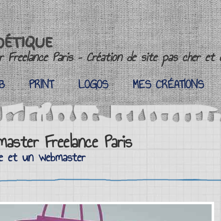
OÉTIQUE
 Freelance Paris – Création de site pas cher et c
B
PRINT
LOGOS
MES CRÉATIONS
B
PRINT
LOGOS
MES CRÉATIONS
aster Freelance Paris
te et un webmaster