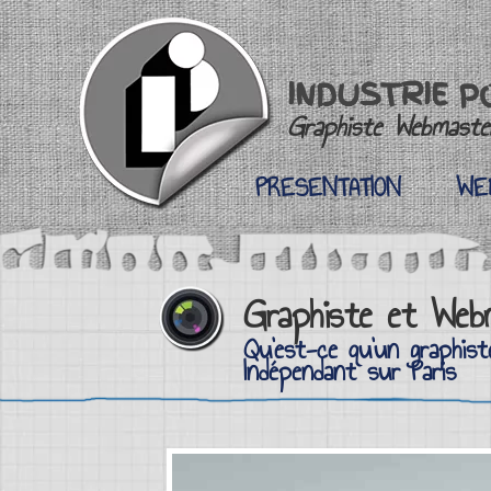
INDUSTRIE P
Graphiste Webmaster
PRESENTATION
WE
PRESENTATION
WE
Graphiste et Webm
Qu'est-ce qu'un graphis
Indépendant sur Paris