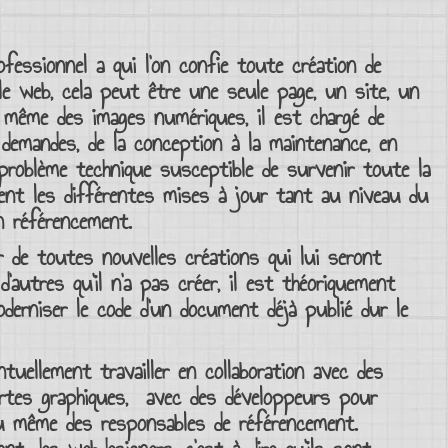
essionnel a qui l’on confie toute création de
le
web
, cela peut être une seule page, un site, un
 même des images numériques, il est chargé de
demandes, de la conception à la maintenance, en
problème technique susceptible de survenir toute la
ment les différentes mises à jour tant au niveau du
on
référencement
.
r de toutes nouvelles
créations
qui lui seront
d’autres qu’il n’a pas créer, il est théoriquement
oderniser le code d’un document déjà publié dur le
uellement travailler en collaboration avec des
rtes graphiques
, avec des
développeurs
pour
u même des responsables de référencement.