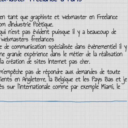
e en tant que
graphiste et webmaster
en
Freelance
 d’Industrie Poétique.
 qui n’est pas évident puisque il y a beaucoup de
webmasters freelances
e de communication
spécialisée dans évènementiel il y
e grande expérience dans le métier de la
réalisation
 la
création de sites Internet pas cher
.
m’empêche pas de répondre aux demandes de toute
clients en Angleterre, la Belgique et les Pays Bas et je
sés sur l’internationale comme par exemple
Miami
, le