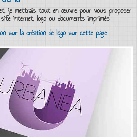
et
, je mettrais tout en œuvre pour vous proposer
e
site internet
,
logo
ou
documents imprimés
tion sur la création de logo sur cette page