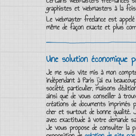
Certains
webmasters free-lances
so
graphistes et webmasters
à la fois
Le
webmaster freelance
est appelé
même de façon exacte et plus cor
Une solution économique 
Je me suis vite mis à mon compt
indépendant à Paris
j’ai eu beaucoup
société, particulier, maisons d’édi
ainsi que de vous conseiller à trou
créations de documents imprimés 
cher
et surtout de bonne qualité. 
avec exactitude à votre demande sa
Je vous propose de consulter la pag
proposition de
création de site pas