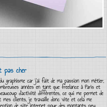
t pas cher
 du
graphisme
car j’ai fait de ma passion mon métier,
 nombreuses années en tant que
freelance à Paris
et
eaucoup d’activité différentes, ce qui me permet de
 mes clients, je travaille donc vite et cela me
eption de site internet pour des montants peu