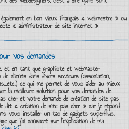
nt des
webdesigners
, c’est à dire qu’ils sont
 également en bon vieux Français «
webmestre
» ou
recte «
administrateur de site internet
»
pour vos demandes
e, et en tant que
graphiste et webmaster
 de clients dans divers secteurs (association,
tions…etc.) ce qui me permet de vous aider au mieux
ver la meilleure solution pour vos demandes de
pas cher et votre demande de
création de site pas
Je dit «
création de site pas cher
» car je répond
ns vous installer un tas de gadgets superflus.
e que j’ai consacré sur l’explication de ma
 cher ici