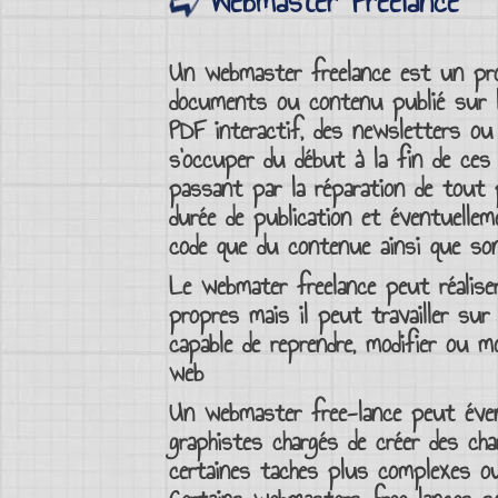
Webmaster Freelance
Un
webmaster freelance
est un prof
documents ou
contenu publié
sur 
PDF interactif, des newsletters ou
s’occuper du début à la fin de ces 
passant par la réparation de tout 
durée de publication et éventuelle
code que du contenue ainsi que s
Le
webmater freelance
peut réalise
propres mais il peut travailler sur 
capable de reprendre, modifier ou m
web
Un
webmaster free-lance
peut évent
graphistes
chargés de créer des
cha
certaines taches plus complexes o