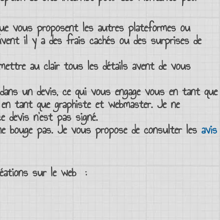
que vous proposent les autres plateformes ou
vent il y a des frais cachés ou des surprises de
t mettre au clair tous les détails avent de vous
é dans un
devis
, ce qui vous engage vous en tant que
i en tant que
graphiste et webmaster
. Je ne
 ce
devis
n’est pas signé.
ne bouge pas. Je vous propose de consulter les
avis
réations sur le web
: