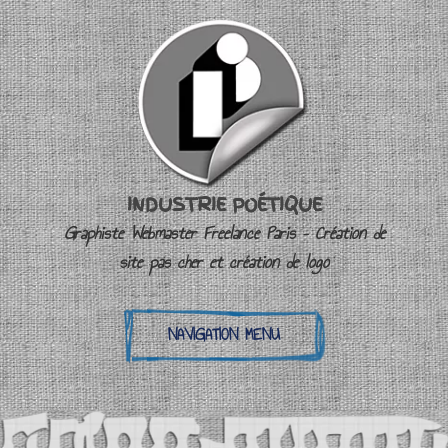
INDUSTRIE POÉTIQUE
Graphiste Webmaster Freelance Paris – Création de
site pas cher et création de logo
NAVIGATION MENU