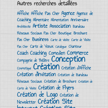
Autres recherches detaillées
Agence
Affiche
Affiche Pas Cher
Agence de
Coaching
Alimentaire
Anniversaire
Alimentation
Artiste
Association
Bandeau
Architecte
Brochure
Boutique
Réseaux Sociaux Pas Cher
Business
Pas Cher
Carte de visite
Carte de Visite
Carte de Vœux
Chanteur
Pas Cher
Catalogue
Commerce
Coach
Coaching
Comedien
Conception
Compagnie de Théâtre
Création
Création d'Affiche
Cosmetique
Création d'Invitation
Création de Bandeau
Création de Brochure
Réseaux Sociaux
Création de
Création de Flyers
Carte de Visite
Création de Logo
Création de
Création Site
Newsletter