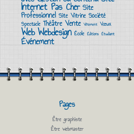
Internet Pas Cher
Site
Professionnel
Société
Site Vitrine
Vente
Théâtre
Spectacle
Vœux
Vêtement
Web
Webdesign
École
Éditions
Étudiant
Événement
Pages
Être graphiste
Être webmaster