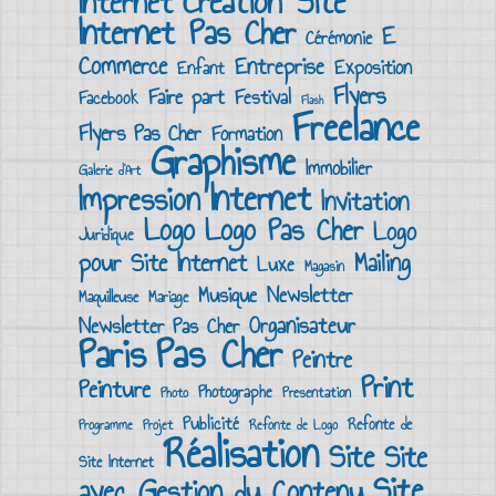
Création Site
Internet
Internet Pas Cher
E
Cérémonie
Commerce
Entreprise
Exposition
Enfant
Flyers
Faire part
Festival
Facebook
Flash
Freelance
Flyers Pas Cher
Formation
Graphisme
Immobilier
Galerie d’Art
Internet
Impression
Invitation
Logo
Logo Pas Cher
Logo
Juridique
Mailing
pour Site Internet
Luxe
Magasin
Musique
Newsletter
Maquilleuse
Mariage
Organisateur
Newsletter Pas Cher
Pas Cher
Paris
Peintre
Print
Peinture
Photographe
Presentation
Photo
Publicité
Refonte de
Programme
Projet
Refonte de Logo
Réalisation
Site
Site
Site Internet
Site
avec Gestion du Contenu