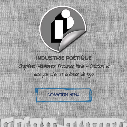
INDUSTRIE POÉTIQUE
Graphiste Webmaster Freelance Paris – Création de
site pas cher et création de logo
NAVIGATION MENU