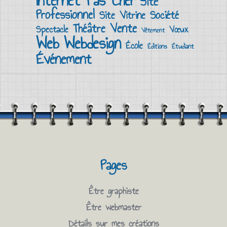
Internet Pas Cher
Site
Professionnel
Société
Site Vitrine
Vente
Théâtre
Spectacle
Vœux
Vêtement
Web
Webdesign
École
Éditions
Étudiant
Événement
Pages
Être graphiste
Être webmaster
Détails sur mes créations