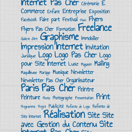
Internet Pas Cher
E
Cérémonie
Commerce
Entreprise
Exposition
Enfant
Flyers
Faire part
Festival
Facebook
Flash
Freelance
Flyers Pas Cher
Formation
Graphisme
Immobilier
Galerie d’Art
Internet
Impression
Invitation
Logo
Logo Pas Cher
Logo
Juridique
Mailing
pour Site Internet
Luxe
Magasin
Musique
Newsletter
Maquilleuse
Mariage
Organisateur
Newsletter Pas Cher
Pas Cher
Paris
Peintre
Print
Peinture
Photographe
Presentation
Photo
Publicité
Refonte de
Programme
Projet
Refonte de Logo
Réalisation
Site
Site
Site Internet
Site
avec Gestion du Contenu