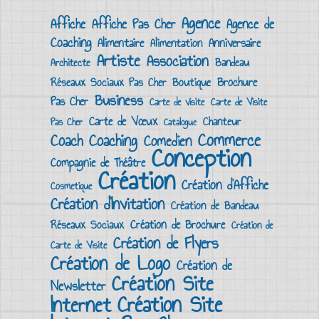
Agence
Affiche
Affiche Pas Cher
Agence de
Coaching
Alimentaire
Anniversaire
Alimentation
Artiste
Association
Bandeau
Architecte
Brochure
Boutique
Réseaux Sociaux Pas Cher
Business
Pas Cher
Carte de visite
Carte de Visite
Carte de Vœux
Chanteur
Pas Cher
Catalogue
Commerce
Coach
Coaching
Comedien
Conception
Compagnie de Théâtre
Création
Création d'Affiche
Cosmetique
Création d'Invitation
Création de Bandeau
Création de Brochure
Réseaux Sociaux
Création de
Création de Flyers
Carte de Visite
Création de Logo
Création de
Création Site
Newsletter
Création Site
Internet