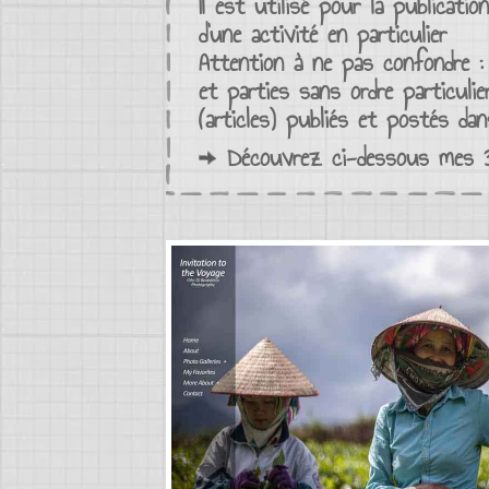
Il est utilisé pour la
publication
d’une activité en particulier
Attention à ne pas confondre 
et parties sans
ordre
particulie
(
articles
)
publiés et postés
dan
Découvrez ci-dessous mes