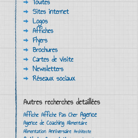
Toutes
Sites internet
Logos
Affiches
Flyers
Brochures
Cartes de visite
Newsletters
Réseaux sociaux
Autres recherches detaillées
Agence
Affiche
Affiche Pas Cher
Agence de Coaching
Alimentaire
Anniversaire
Alimentation
Architecte