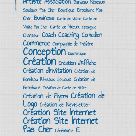
Artiste
Association
Bandeau Réseaux
Brochure Pas
Boutique
Sociaux Pas Cher
Business
Cher
Carte de visite
Carte de
Carte de Vœux
Visite Pas Cher
Catalogue
Coach
Coaching
Comedien
Chanteur
Commerce
Compagnie de Théâtre
Conception
Cosmetique
Création
Création d'Affiche
Création d'Invitation
Création de
Création de
Bandeau Réseaux Sociaux
Brochure
Création de Carte de Visite
Création de
Création de Flyers
Logo
Création de Newsletter
Création Site Internet
Création Site Internet
Pas Cher
E
Cérémonie