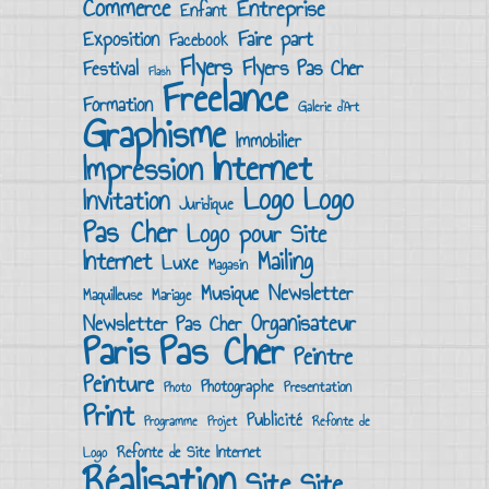
Commerce
Entreprise
Enfant
Faire part
Exposition
Facebook
Flyers
Flyers Pas Cher
Festival
Flash
Freelance
Formation
Galerie d’Art
Graphisme
Immobilier
Internet
Impression
Logo
Logo
Invitation
Juridique
Pas Cher
Logo pour Site
Mailing
Internet
Luxe
Magasin
Musique
Newsletter
Maquilleuse
Mariage
Organisateur
Newsletter Pas Cher
Pas Cher
Paris
Peintre
Peinture
Photographe
Presentation
Photo
Print
Publicité
Programme
Projet
Refonte de
Refonte de Site Internet
Logo
Réalisation
Site
Site