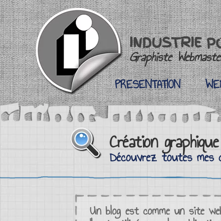
INDUSTRIE P
Graphiste Webmaster
PRESENTATION
WE
PRESENTATION
WE
Création graphiqu
Découvrez toutes mes c
Un
blog
est comme un
site we