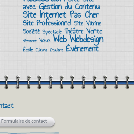
avec Gestion du Contenu
Site Internet Pas Cher
Site Professionnel
Site Vitrine
Vente
Théâtre
Société
Spectacle
Web
Webdesign
Vœux
Vêtement
Événement
École
Éditions
Étudiant
ntact
Formulaire de contact